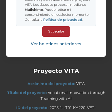
VITA. Los datos se procesan mediante
Mailchimp
. Puedo retirar mi
consentimiento en cualquier momento.
Consulta la
Política de privacidad
.
Ver boletines anteriores
Proyecto VITA
Acrónimo del proyecto:
VITA
Título del proyecto:
Vocational Innovation through
Teaching with AI
ID del proyecto:
2025-1-LT01-KA220-VET-